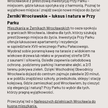
Wrocławskie z prestiżową inwestycją Przy Parku –
miejscem, gdzie luksus spotyka się z harmonią. Poznaj te
wyjątkowe miejsca i znajdź swoje nowe miejsce do życia!
Żerniki Wrocławskie – luksus i natura w Przy
Parku
Mieszkania w Żernikach Wrocławskich
to oaza spokoju
w granicach Wrocławia, idealna dla tych, którzy szukają
prestiżowego miejsca do życia. Inwestycja Przy Parku
oferuje luksusowe apartamenty i rezydencje
w sąsiedztwie XVII-wiecznego Parku Pałacowego.
Wyobraź sobie poranną kawę na tarasie z widokiem na
wiekowe drzewa lub relaks w prywatnej strefie SPA
z saunami i siłownią. Osiedle zapewnia całodobową
ochronę, podziemny parking i kameralne alejki, a 2/3
terenu pokrywa zieleń. Dzięki Wschodniej Obwodnicy
Wrocławia dojazd do centrum zajmuje zaledwie 20 minut,
a w pobliżu znajdziesz szkoły, przedszkola, sklepy i stację
kolejową. Gdzie zamieszkać pod Wrocławiem, by cieszyć
się elegancją i naturą? Przy Parku to wybór dla tych,
którzy pragną wyjątkowości.
Przeczytaj też o
Najlepszych dzielnicach Wrocławia do
kupna mieszkania.