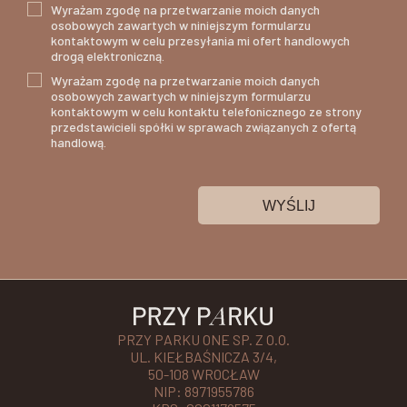
Wyrażam zgodę na przetwarzanie moich danych
osobowych zawartych w niniejszym formularzu
kontaktowym w celu przesyłania mi ofert handlowych
drogą elektroniczną.
Wyrażam zgodę na przetwarzanie moich danych
osobowych zawartych w niniejszym formularzu
kontaktowym w celu kontaktu telefonicznego ze strony
przedstawicieli spółki w sprawach związanych z ofertą
handlową.
WYŚLIJ
PRZY PARKU ONE SP. Z O.O.
UL. KIEŁBAŚNICZA 3/4,
50-108 WROCŁAW
NIP: 8971955786