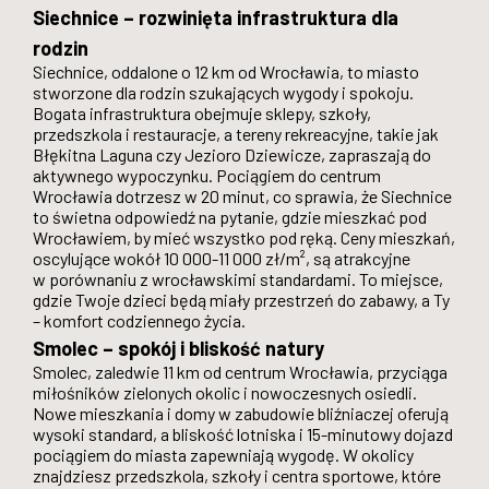
Siechnice – rozwinięta infrastruktura dla
rodzin
Siechnice, oddalone o 12 km od Wrocławia, to miasto
stworzone dla rodzin szukających wygody i spokoju.
Bogata infrastruktura obejmuje sklepy, szkoły,
przedszkola i restauracje, a tereny rekreacyjne, takie jak
Błękitna Laguna czy Jezioro Dziewicze, zapraszają do
aktywnego wypoczynku. Pociągiem do centrum
Wrocławia dotrzesz w 20 minut, co sprawia, że Siechnice
to świetna odpowiedź na pytanie, gdzie mieszkać pod
Wrocławiem, by mieć wszystko pod ręką. Ceny mieszkań,
oscylujące wokół 10 000-11 000 zł/m², są atrakcyjne
w porównaniu z wrocławskimi standardami. To miejsce,
gdzie Twoje dzieci będą miały przestrzeń do zabawy, a Ty
– komfort codziennego życia.
Smolec – spokój i bliskość natury
Smolec, zaledwie 11 km od centrum Wrocławia, przyciąga
miłośników zielonych okolic i nowoczesnych osiedli.
Nowe mieszkania i domy w zabudowie bliźniaczej oferują
wysoki standard, a bliskość lotniska i 15-minutowy dojazd
pociągiem do miasta zapewniają wygodę. W okolicy
znajdziesz przedszkola, szkoły i centra sportowe, które