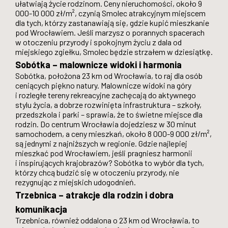
ułatwiają życie rodzinom. Ceny nieruchomości, około 9
000-10 000 zł/m², czynią Smolec atrakcyjnym miejscem
dla tych, którzy zastanawiają się, gdzie kupić mieszkanie
pod Wrocławiem. Jeśli marzysz o porannych spacerach
w otoczeniu przyrody i spokojnym życiu z dala od
miejskiego zgiełku, Smolec będzie strzałem w dziesiątkę.
Sobótka – malownicze widoki i harmonia
Sobótka, położona 23 km od Wrocławia, to raj dla osób
ceniących piękno natury. Malownicze widoki na góry
i rozległe tereny rekreacyjne zachęcają do aktywnego
stylu życia, a dobrze rozwinięta infrastruktura – szkoły,
przedszkola i parki – sprawia, że to świetne miejsce dla
rodzin. Do centrum Wrocławia dojedziesz w 30 minut
samochodem, a ceny mieszkań, około 8 000-9 000 zł/m²,
są jednymi z najniższych w regionie. Gdzie najlepiej
mieszkać pod Wrocławiem, jeśli pragniesz harmonii
i inspirujących krajobrazów? Sobótka to wybór dla tych,
którzy chcą budzić się w otoczeniu przyrody, nie
rezygnując z miejskich udogodnień.
Trzebnica – atrakcje dla rodzin i dobra
komunikacja
Trzebnica, również oddalona o 23 km od Wrocławia, to