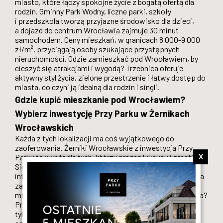
miasto, które łączy spokojne życie z bogatą ofertą dla
rodzin. Gminny Park Wodny, liczne parki, szkoły
i przedszkola tworzą przyjazne środowisko dla dzieci,
a dojazd do centrum Wrocławia zajmuje 30 minut
samochodem. Ceny mieszkań, w granicach 8 000-9 000
zł/m², przyciągają osoby szukające przystępnych
nieruchomości. Gdzie zamieszkać pod Wrocławiem, by
cieszyć się atrakcjami i wygodą? Trzebnica oferuje
aktywny styl życia, zielone przestrzenie i łatwy dostęp do
miasta, co czyni ją idealną dla rodzin i singli.
Gdzie kupić mieszkanie pod Wrocławiem?
Wybierz inwestycję Przy Parku w Żernikach
Wrocławskich
Każda z tych lokalizacji ma coś wyjątkowego do
zaoferowania. Żerniki Wrocławskie z inwestycją Przy
Parku to wybór dla tych, którzy pragną luksusu i prestiżu,
X
Siechnice i Trzebnica przyciągają rodziny bogatą
infrastrukturą, Smolec kusi spokojem i naturą, a Sobótka
zachwyca malowniczymi widokami. Gdzie kupić
mieszkanie pod Wrocławiem, by spełnić swoje marzenia?
Przy Parku w Żernikach Wrocławskich wyróżnia się nie
tylko elegancją, ale także potencjałem inwestycyjnym –