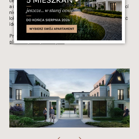
ceny mieszkań są niższe niż w centrum Wrocławia,
a dynamiczny rozwój regionu gwarantuje wzrost wartości
nieruchomości. Niezależnie od Twoich potrzeb, te pięć
lokalizacji oferuje różnorodność, która pozwoli Ci znaleźć
idealne miejsce do życia.
Przeczytaj też
Co wybrać - zakup mieszkania na rynku
pierowtnym czy wtórnym?